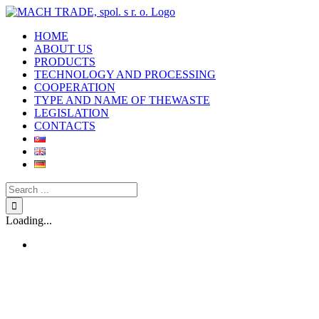
Skip
to
HOME
content
ABOUT US
PRODUCTS
TECHNOLOGY AND PROCESSING
COOPERATION
TYPE AND NAME OF THEWASTE
LEGISLATION
CONTACTS
Search
for:
Loading...