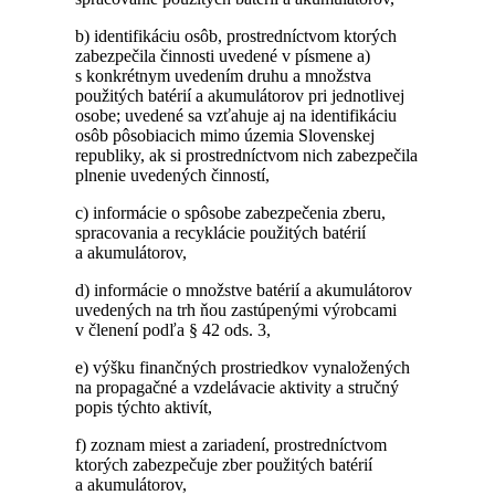
b) identifikáciu osôb, prostredníctvom ktorých
zabezpečila činnosti uvedené v písmene a)
s konkrétnym uvedením druhu a množstva
použitých batérií a akumulátorov pri jednotlivej
osobe; uvedené sa vzťahuje aj na identifikáciu
osôb pôsobiacich mimo územia Slovenskej
republiky, ak si prostredníctvom nich zabezpečila
plnenie uvedených činností,
c) informácie o spôsobe zabezpečenia zberu,
spracovania a recyklácie použitých batérií
a akumulátorov,
d) informácie o množstve batérií a akumulátorov
uvedených na trh ňou zastúpenými výrobcami
v členení podľa § 42 ods. 3,
e) výšku finančných prostriedkov vynaložených
na propagačné a vzdelávacie aktivity a stručný
popis týchto aktivít,
f) zoznam miest a zariadení, prostredníctvom
ktorých zabezpečuje zber použitých batérií
a akumulátorov,