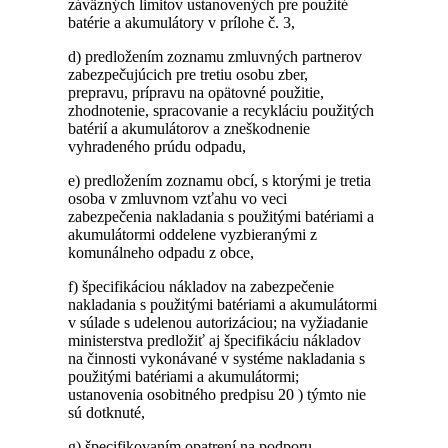
záväzných limitov ustanovených pre použité
batérie a akumulátory v prílohe č. 3,
d) predložením zoznamu zmluvných partnerov
zabezpečujúcich pre tretiu osobu zber,
prepravu, prípravu na opätovné použitie,
zhodnotenie, spracovanie a recykláciu použitých
batérií a akumulátorov a zneškodnenie
vyhradeného prúdu odpadu,
e) predložením zoznamu obcí, s ktorými je tretia
osoba v zmluvnom vzťahu vo veci
zabezpečenia nakladania s použitými batériami a
akumulátormi oddelene vyzbieranými z
komunálneho odpadu z obce,
f) špecifikáciou nákladov na zabezpečenie
nakladania s použitými batériami a akumulátormi
v súlade s udelenou autorizáciou; na vyžiadanie
ministerstva predložiť aj špecifikáciu nákladov
na činnosti vykonávané v systéme nakladania s
použitými batériami a akumulátormi;
ustanovenia osobitného predpisu 20 ) týmto nie
sú dotknuté,
g) špecifikovaním opatrení na podporu