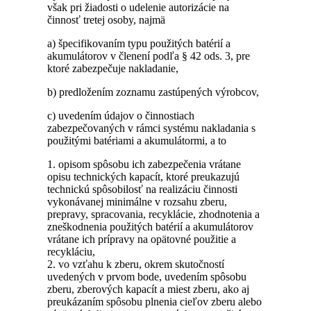
však pri žiadosti o udelenie autorizácie na
činnosť tretej osoby, najmä
a) špecifikovaním typu použitých batérií a
akumulátorov v členení podľa § 42 ods. 3, pre
ktoré zabezpečuje nakladanie,
b) predložením zoznamu zastúpených výrobcov,
c) uvedením údajov o činnostiach
zabezpečovaných v rámci systému nakladania s
použitými batériami a akumulátormi, a to
1. opisom spôsobu ich zabezpečenia vrátane
opisu technických kapacít, ktoré preukazujú
technickú spôsobilosť na realizáciu činnosti
vykonávanej minimálne v rozsahu zberu,
prepravy, spracovania, recyklácie, zhodnotenia a
zneškodnenia použitých batérií a akumulátorov
vrátane ich prípravy na opätovné použitie a
recykláciu,
2. vo vzťahu k zberu, okrem skutočností
uvedených v prvom bode, uvedením spôsobu
zberu, zberových kapacít a miest zberu, ako aj
preukázaním spôsobu plnenia cieľov zberu alebo