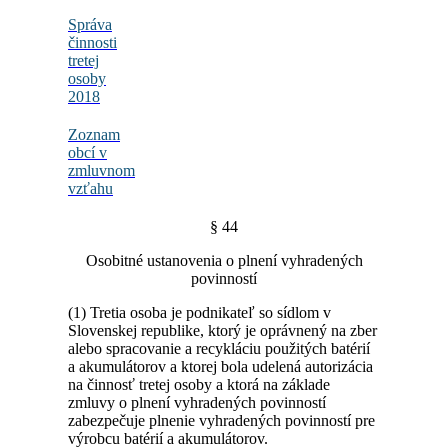
Správa
činnosti
tretej
osoby
2018
Zoznam
obcí v
zmluvnom
vzťahu
§ 44
Osobitné ustanovenia o plnení vyhradených
povinností
(1) Tretia osoba je podnikateľ so sídlom v
Slovenskej republike, ktorý je oprávnený na zber
alebo spracovanie a recykláciu použitých batérií
a akumulátorov a ktorej bola udelená autorizácia
na činnosť tretej osoby a ktorá na základe
zmluvy o plnení vyhradených povinností
zabezpečuje plnenie vyhradených povinností pre
výrobcu batérií a akumulátorov.