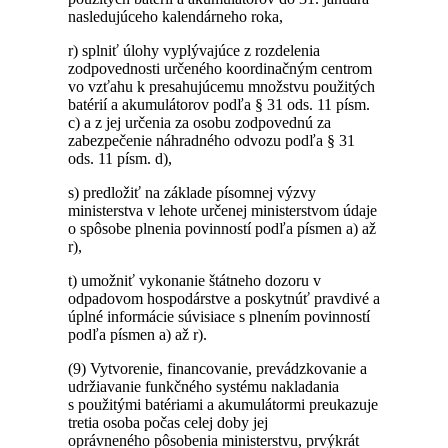
nasledujúceho kalendárneho roka,
r) splniť úlohy vyplývajúce z rozdelenia
zodpovednosti určeného koordinačným centrom
vo vzťahu k presahujúcemu množstvu použitých
batérií a akumulátorov podľa § 31 ods. 11 písm.
c) a z jej určenia za osobu zodpovednú za
zabezpečenie náhradného odvozu podľa § 31
ods. 11 písm. d),
s) predložiť na základe písomnej výzvy
ministerstva v lehote určenej ministerstvom údaje
o spôsobe plnenia povinností podľa písmen a) až
r),
t) umožniť vykonanie štátneho dozoru v
odpadovom hospodárstve a poskytnúť pravdivé a
úplné informácie súvisiace s plnením povinností
podľa písmen a) až r).
(9) Vytvorenie, financovanie, prevádzkovanie a
udržiavanie funkčného systému nakladania
s použitými batériami a akumulátormi preukazuje
tretia osoba počas celej doby jej
oprávneného pôsobenia ministerstvu, prvýkrát