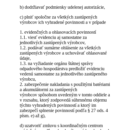
b) dodržiavať podmienky udelenej autorizácie,
c) plniť spoločne za všetkých zastúpených
výrobcov ich vyhradené povinnosti a v prípade
1. evidenčných a ohlasovacích povinností
1.1. viesť evidenciu aj samostatne za
jednotlivých zastúpených výrobcov,
1.2. podávať sumárne ohlásenie za všetkých
zastúpených výrobcov a uchovávať ohlasované
údaje,
1.3. na vyžiadanie orgánu štátnej správy
odpadového hospodárstva predložiť evidenciu
vedenú samostatne za jednotlivého zastúpeného
výrobcu,
2. zabezpečenie nakladania s použitými batériami
a akumulátormi za zastúpených
výrobcov spôsobom uvedeným v tomto oddiele a
v rozsahu, ktorý zodpovedá súhrnnému objemu
týchto vyhradených povinností a ktorý im
zabezpečí splnenie povinností podľa § 27 ods. 4
písm. e) až g),
d) uzatvoriť zmluvu s koordinačným centrom