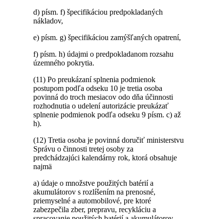
d) písm. f) špecifikáciou predpokladaných
nákladov,
e) písm. g) špecifikáciou zamýšľaných opatrení,
f) písm. h) údajmi o predpokladanom rozsahu
územného pokrytia.
(11) Po preukázaní splnenia podmienok
postupom podľa odseku 10 je tretia osoba
povinná do troch mesiacov odo dňa účinnosti
rozhodnutia o udelení autorizácie preukázať
splnenie podmienok podľa odseku 9 písm. c) až
h).
(12) Tretia osoba je povinná doručiť ministerstvu
Správu o činnosti tretej osoby za
predchádzajúci kalendárny rok, ktorá obsahuje
najmä
a) údaje o množstve použitých batérií a
akumulátorov s rozlíšením na prenosné,
priemyselné a automobilové, pre ktoré
zabezpečila zber, prepravu, recykláciu a
spracovanie použitých batérií a akumulátorov,