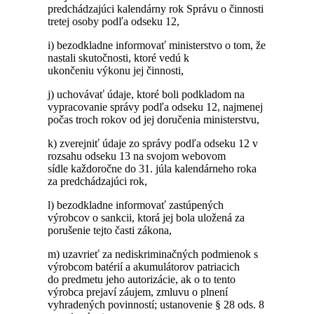
predchádzajúci kalendárny rok Správu o činnosti
tretej osoby podľa odseku 12,
i) bezodkladne informovať ministerstvo o tom, že
nastali skutočnosti, ktoré vedú k
ukončeniu výkonu jej činnosti,
j) uchovávať údaje, ktoré boli podkladom na
vypracovanie správy podľa odseku 12, najmenej
počas troch rokov od jej doručenia ministerstvu,
k) zverejniť údaje zo správy podľa odseku 12 v
rozsahu odseku 13 na svojom webovom
sídle každoročne do 31. júla kalendárneho roka
za predchádzajúci rok,
l) bezodkladne informovať zastúpených
výrobcov o sankcii, ktorá jej bola uložená za
porušenie tejto časti zákona,
m) uzavrieť za nediskriminačných podmienok s
výrobcom batérií a akumulátorov patriacich
do predmetu jeho autorizácie, ak o to tento
výrobca prejaví záujem, zmluvu o plnení
vyhradených povinností; ustanovenie § 28 ods. 8