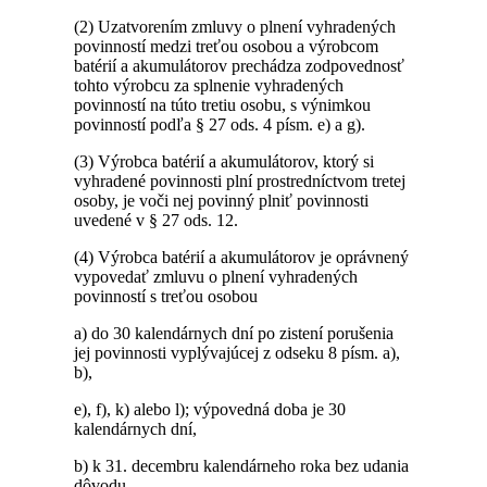
(2) Uzatvorením zmluvy o plnení vyhradených
povinností medzi treťou osobou a výrobcom
batérií a akumulátorov prechádza zodpovednosť
tohto výrobcu za splnenie vyhradených
povinností na túto tretiu osobu, s výnimkou
povinností podľa § 27 ods. 4 písm. e) a g).
(3) Výrobca batérií a akumulátorov, ktorý si
vyhradené povinnosti plní prostredníctvom tretej
osoby, je voči nej povinný plniť povinnosti
uvedené v § 27 ods. 12.
(4) Výrobca batérií a akumulátorov je oprávnený
vypovedať zmluvu o plnení vyhradených
povinností s treťou osobou
a) do 30 kalendárnych dní po zistení porušenia
jej povinnosti vyplývajúcej z odseku 8 písm. a),
b),
e), f), k) alebo l); výpovedná doba je 30
kalendárnych dní,
b) k 31. decembru kalendárneho roka bez udania
dôvodu.