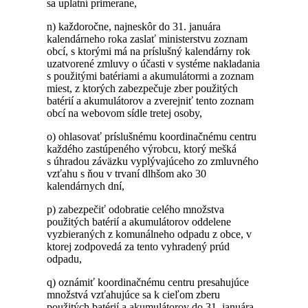
sa uplatní primerane,
n) každoročne, najneskôr do 31. januára
kalendárneho roka zaslať ministerstvu zoznam
obcí, s ktorými má na príslušný kalendárny rok
uzatvorené zmluvy o účasti v systéme nakladania
s použitými batériami a akumulátormi a zoznam
miest, z ktorých zabezpečuje zber použitých
batérií a akumulátorov a zverejniť tento zoznam
obcí na webovom sídle tretej osoby,
o) ohlasovať príslušnému koordinačnému centru
každého zastúpeného výrobcu, ktorý mešká
s úhradou záväzku vyplývajúceho zo zmluvného
vzťahu s ňou v trvaní dlhšom ako 30
kalendárnych dní,
p) zabezpečiť odobratie celého množstva
použitých batérií a akumulátorov oddelene
vyzbieraných z komunálneho odpadu z obce, v
ktorej zodpovedá za tento vyhradený prúd
odpadu,
q) oznámiť koordinačnému centru presahujúce
množstvá vzťahujúce sa k cieľom zberu
použitých batérií a akumulátorov do 31. januára