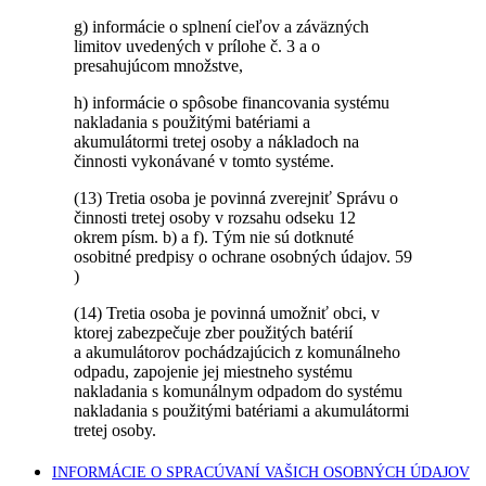
g) informácie o splnení cieľov a záväzných
limitov uvedených v prílohe č. 3 a o
presahujúcom množstve,
h) informácie o spôsobe financovania systému
nakladania s použitými batériami a
akumulátormi tretej osoby a nákladoch na
činnosti vykonávané v tomto systéme.
(13) Tretia osoba je povinná zverejniť Správu o
činnosti tretej osoby v rozsahu odseku 12
okrem písm. b) a f). Tým nie sú dotknuté
osobitné predpisy o ochrane osobných údajov. 59
)
(14) Tretia osoba je povinná umožniť obci, v
ktorej zabezpečuje zber použitých batérií
a akumulátorov pochádzajúcich z komunálneho
odpadu, zapojenie jej miestneho systému
nakladania s komunálnym odpadom do systému
nakladania s použitými batériami a akumulátormi
tretej osoby.
INFORMÁCIE O SPRACÚVANÍ VAŠICH OSOBNÝCH ÚDAJOV