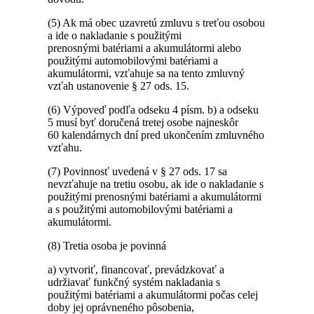
(5) Ak má obec uzavretú zmluvu s treťou osobou
a ide o nakladanie s použitými
prenosnými batériami a akumulátormi alebo
použitými automobilovými batériami a
akumulátormi, vzťahuje sa na tento zmluvný
vzťah ustanovenie § 27 ods. 15.
(6) Výpoveď podľa odseku 4 písm. b) a odseku
5 musí byť doručená tretej osobe najneskôr
60 kalendárnych dní pred ukončením zmluvného
vzťahu.
(7) Povinnosť uvedená v § 27 ods. 17 sa
nevzťahuje na tretiu osobu, ak ide o nakladanie s
použitými prenosnými batériami a akumulátormi
a s použitými automobilovými batériami a
akumulátormi.
(8) Tretia osoba je povinná
a) vytvoriť, financovať, prevádzkovať a
udržiavať funkčný systém nakladania s
použitými batériami a akumulátormi počas celej
doby jej oprávneného pôsobenia,