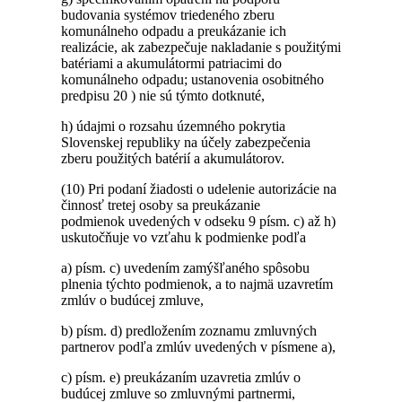
budovania systémov triedeného zberu
komunálneho odpadu a preukázanie ich
realizácie, ak zabezpečuje nakladanie s použitými
batériami a akumulátormi patriacimi do
komunálneho odpadu; ustanovenia osobitného
predpisu 20 ) nie sú týmto dotknuté,
h) údajmi o rozsahu územného pokrytia
Slovenskej republiky na účely zabezpečenia
zberu použitých batérií a akumulátorov.
(10) Pri podaní žiadosti o udelenie autorizácie na
činnosť tretej osoby sa preukázanie
podmienok uvedených v odseku 9 písm. c) až h)
uskutočňuje vo vzťahu k podmienke podľa
a) písm. c) uvedením zamýšľaného spôsobu
plnenia týchto podmienok, a to najmä uzavretím
zmlúv o budúcej zmluve,
b) písm. d) predložením zoznamu zmluvných
partnerov podľa zmlúv uvedených v písmene a),
c) písm. e) preukázaním uzavretia zmlúv o
budúcej zmluve so zmluvnými partnermi,