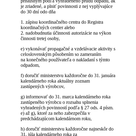
príslušným podľa vyhradeného prúdu odpadu, ak
je zriadené, a plniť povinnosti z nej vyplývajúce
do 30 dní odo dňa
1. zápisu koordinačného centra do Registra
koordinačných centier alebo
2. nadobudnutia účinnosti autorizácie na výkon
činnosti tretej osoby,
e) vykonávať propagačné a vzdelávacie aktivity s
celoslovenským pôsobením so zameraním
na konečného používateľa o nakladaní s týmto
odpadom,
f) doručiť ministerstvu každoročne do 31. januára
kalendárneho roka aktuálny zoznam
zastúpených výrobcov,
g) informovať do 31. marca kalendárneho roka
zastúpeného výrobcu o rozsahu splnenia
vyhradených povinností podľa § 27 ods. 4 písm.
e) až g), ktoré za neho zabezpečila v
predchádzajúcom kalendárnom roku,
h) doručiť ministerstvu každoročne najneskôr do
31. júla kalendárneho roka za