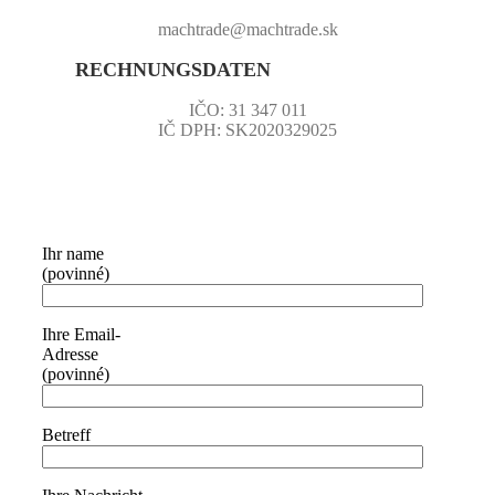
machtrade@machtrade.sk
RECHNUNGSDATEN
IČO: 31 347 011
IČ DPH: SK2020329025
Ihr name
(povinné)
Ihre Email-
Adresse
(povinné)
Betreff