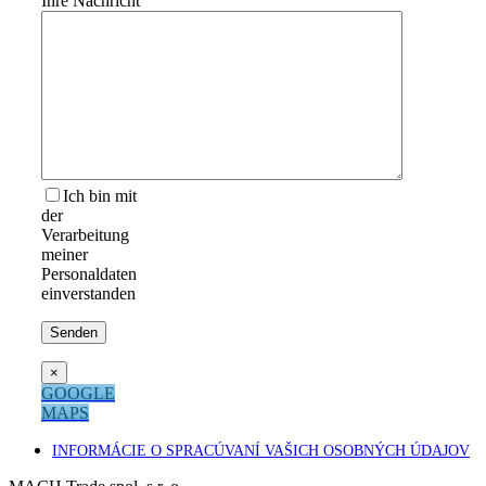
Ihre Nachricht
Ich bin mit
der
Verarbeitung
meiner
Personaldaten
einverstanden
×
GOOGLE
MAPS
INFORMÁCIE O SPRACÚVANÍ VAŠICH OSOBNÝCH ÚDAJOV